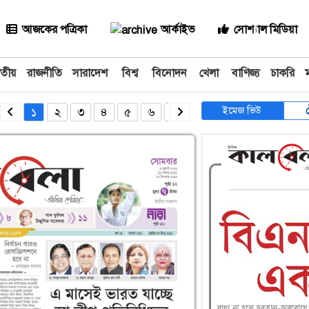
আজকের পত্রিকা
আর্কাইভ
সোশ্যাল মিডিয়া
াতীয়
রাজনীতি
সারাদেশ
বিশ্ব
বিনোদন
খেলা
বাণিজ্য
চাকরি
ইমেজ ভিউ
১
২
৩
৪
৫
৬
৭
৮
৯
১০
১১
১২