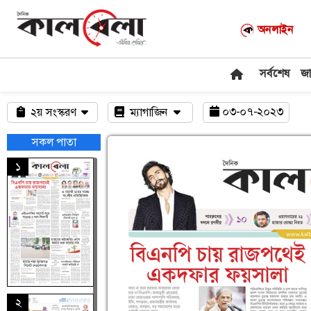
অনলাইন
সর্বশেষ
জ
০৩-০৭-২০২৩
২য় সংস্করণ
ম্যাগাজিন
সকল পাতা
১
২