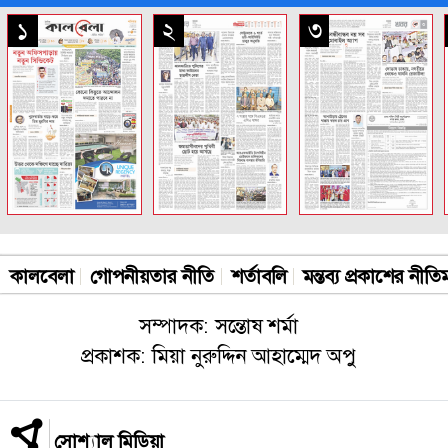
সকল পাতা
১
২
৩