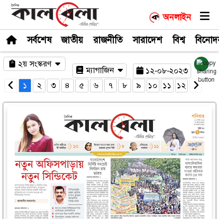
সর্বশেষ
জাতীয়
রাজনীতি
সারাদেশ
২য় সংস্করণ
ম্যাগাজিন
১২-০
১
২
৩
৪
৫
৬
৭
৮
৯
১০