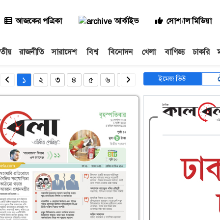
আজকের পত্রিকা
আর্কাইভ
সোশ্যাল মিডিয়া
াতীয়
রাজনীতি
সারাদেশ
বিশ্ব
বিনোদন
খেলা
বাণিজ্য
চাকরি
ইমেজ ভিউ
১
২
৩
৪
৫
৬
৭
৮
৯
১০
১১
১২