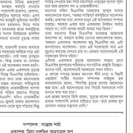
সম্পাদক : সন্তোষ শর্মা
প্রকাশক: মিয়া নুরুদ্দিন আহাম্মেদ অপু