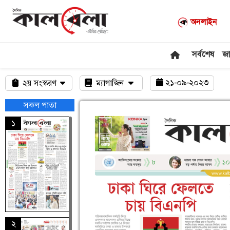
অনলাইন
সর্বশেষ
জ
২১-০৯-২০২৩
২য় সংস্করণ
ম্যাগাজিন
সকল পাতা
১
২