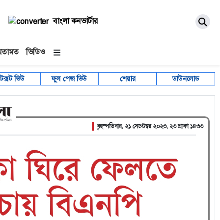
বাংলা কনভার্টার
মতামত
ভিডিও
টেক্সট ভিউ
ফুল পেজ ভিউ
শেয়ার
ডাউনলোড
বৃহস্পতিবার, ২১ সেপ্টেম্বর ২০২৩, ২৩ শ্রাবণ ১৪৩৩