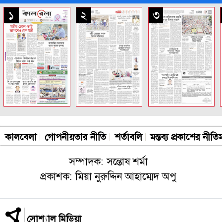
সকল পাতা
১
২
৩