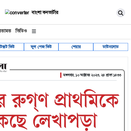
বাংলা কনভার্টার
মতামত
ভিডিও
টেক্সট ভিউ
ফুল পেজ ভিউ
শেয়ার
ডাউনলোড
মঙ্গলবার, ১০ অক্টোবর ২০২৩, ২৪ শ্রাবণ ১৪৩৩