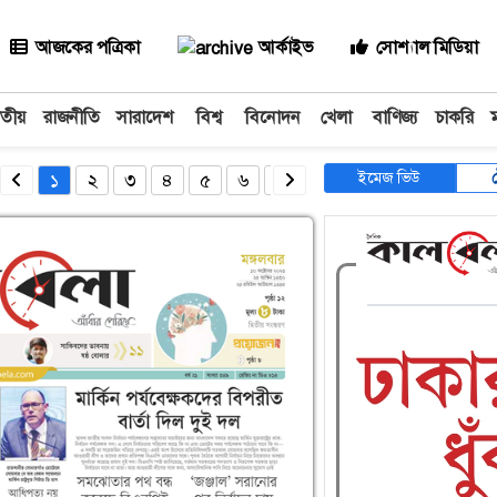
আজকের পত্রিকা
আর্কাইভ
সোশ্যাল মিডিয়া
াতীয়
রাজনীতি
সারাদেশ
বিশ্ব
বিনোদন
খেলা
বাণিজ্য
চাকরি
ইমেজ ভিউ
১
২
৩
৪
৫
৬
৭
৮
৯
১০
১১
১২