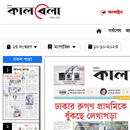
অনলাইন
সর্বশেষ
জ
১০-১০-২০২৩
২য় সংস্করণ
ম্যাগাজিন
সকল পাতা
১
২