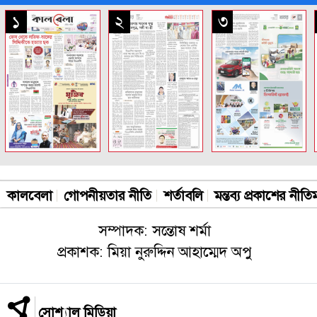
সকল পাতা
১
২
৩