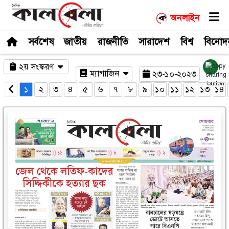
সর্বশেষ
জাতীয়
রাজনীতি
সারাদেশ
২য় সংস্করণ
ম্যাগাজিন
২৩-১
১
২
৩
৪
৫
৬
৭
৮
৯
১০