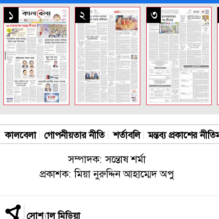
সকল পাতা
১
২
৩