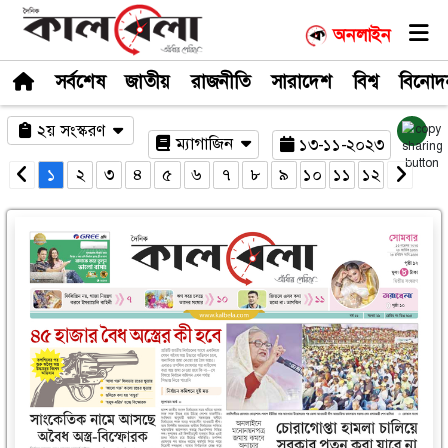
সর্বশেষ
জাতীয়
রাজনীতি
সারাদেশ
২য় সংস্করণ
ম্যাগাজিন
১৩-১
১
২
৩
৪
৫
৬
৭
৮
৯
১০