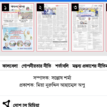
সকল পাতা
১
২
৩