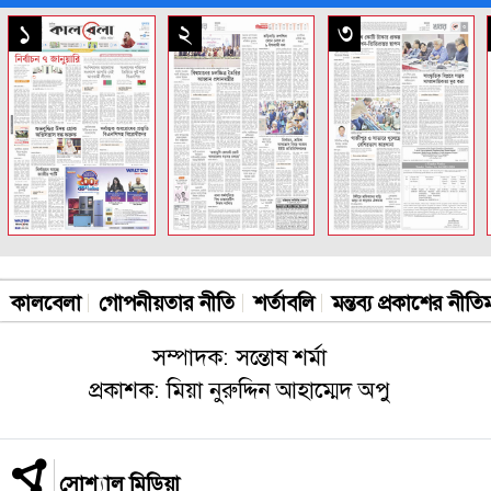
সকল পাতা
১
২
৩