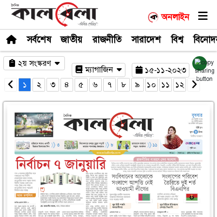
সর্বশেষ
জাতীয়
রাজনীতি
সারাদেশ
২য় সংস্করণ
ম্যাগাজিন
১৫-১
১
২
৩
৪
৫
৬
৭
৮
৯
১০