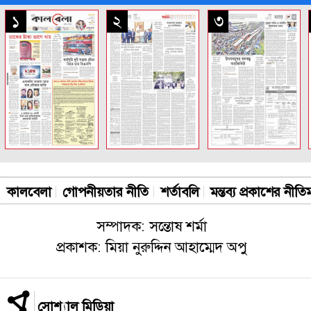
সকল পাতা
১
২
৩