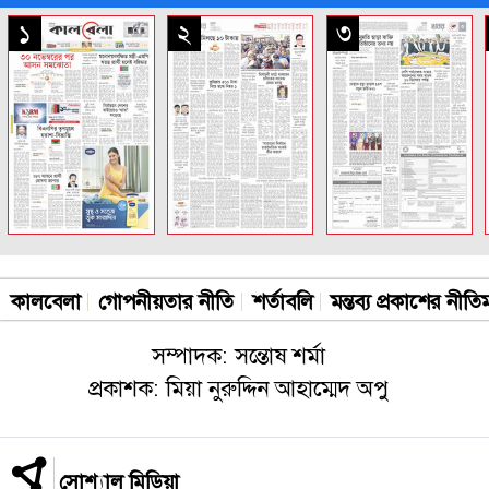
সকল পাতা
১
২
৩