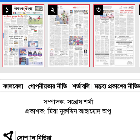
সকল পাতা
১
২
৩