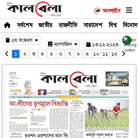
সর্বশেষ
জাতীয়
রাজনীতি
সারাদেশ
২য় সংস্করণ
ম্যাগাজিন
১৩-১
১
২
৩
৪
৫
৬
৭
৮
৯
১০