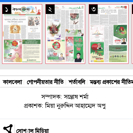
সকল পাতা
১
২
৩