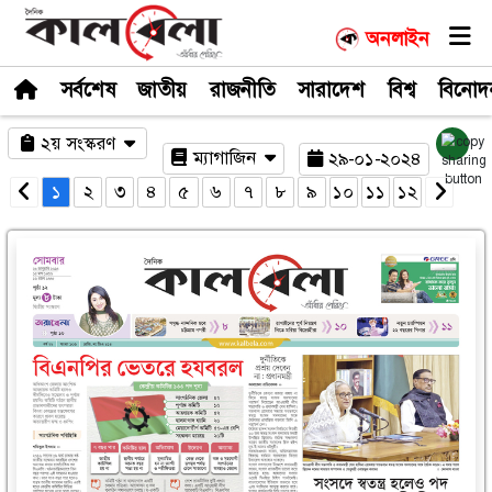
সর্বশেষ
জাতীয়
রাজনীতি
সারাদেশ
২য় সংস্করণ
ম্যাগাজিন
২৯-০
১
২
৩
৪
৫
৬
৭
৮
৯
১০