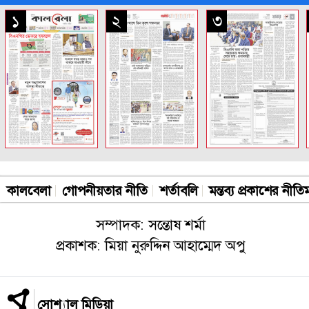
সকল পাতা
১
২
৩