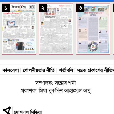
সকল পাতা
১
২
৩