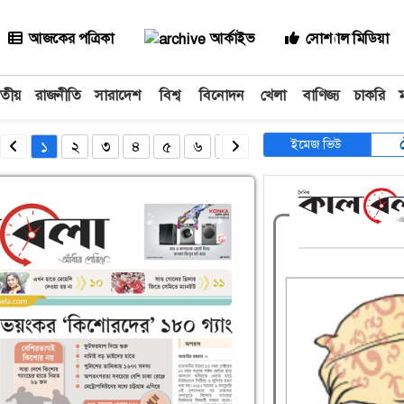
আজকের পত্রিকা
আর্কাইভ
সোশ্যাল মিডিয়া
াতীয়
রাজনীতি
সারাদেশ
বিশ্ব
বিনোদন
খেলা
বাণিজ্য
চাকরি
ইমেজ ভিউ
১
২
৩
৪
৫
৬
৭
৮
৯
১০
১১
১২