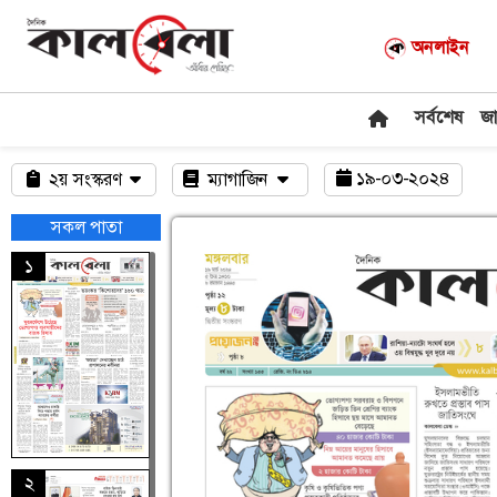
অনলাইন
সর্বশেষ
জ
১৯-০৩-২০২৪
২য় সংস্করণ
ম্যাগাজিন
সকল পাতা
১
২