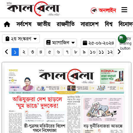
সর্বশেষ
জাতীয়
রাজনীতি
সারাদেশ
২য় সংস্করণ
ম্যাগাজিন
২৫-০
১
২
৩
৪
৫
৬
৭
৮
৯
১০