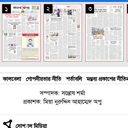
সকল পাতা
১
২
৩