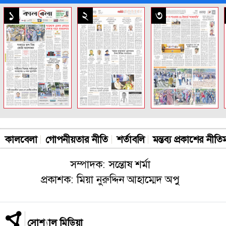
সকল পাতা
১
২
৩