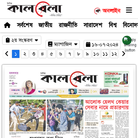
সর্বশেষ
জাতীয়
রাজনীতি
সারাদেশ
২য় সংস্করণ
ম্যাগাজিন
১৬-০
১
২
৩
৪
৫
৬
৭
৮
৯
১০