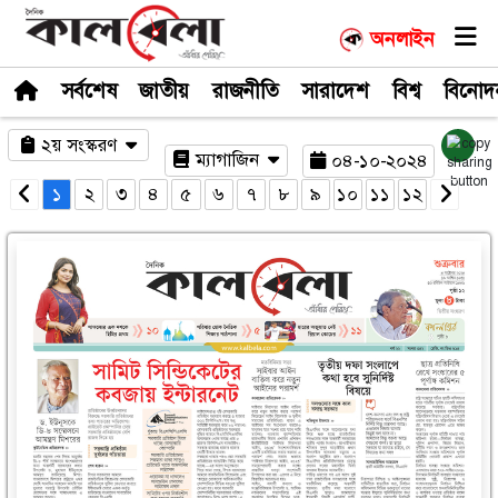
সর্বশেষ
জাতীয়
রাজনীতি
সারাদেশ
২য় সংস্করণ
ম্যাগাজিন
০৪-১
১
২
৩
৪
৫
৬
৭
৮
৯
১০