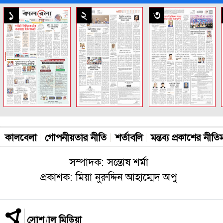
সকল পাতা
১
২
৩