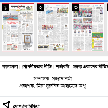
সকল পাতা
১
২
৩