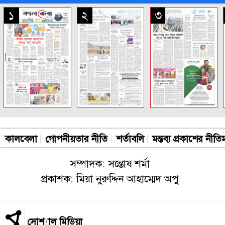
সকল পাতা
১
২
৩