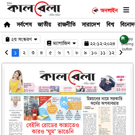
সর্বশেষ
জাতীয়
রাজনীতি
সারাদেশ
২য় সংস্করণ
ম্যাগাজিন
২২-১
১
২
৩
৪
৫
৬
৭
৮
৯
১০