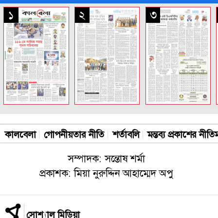
সকল পাতা
১
২
৩