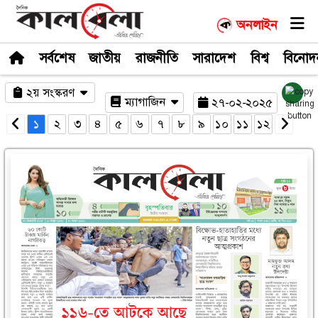
সর্বশেষ
জাতীয়
রাজনীতি
সারাদেশ
২য় সংস্করণ
ম্যাগাজিন
২৭-০
১
২
৩
৪
৫
৬
৭
৮
৯
১০