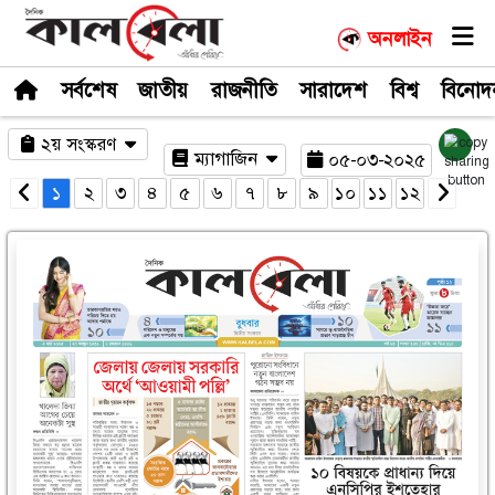
সর্বশেষ
জাতীয়
রাজনীতি
সারাদেশ
২য় সংস্করণ
ম্যাগাজিন
০৫-০
১
২
৩
৪
৫
৬
৭
৮
৯
১০