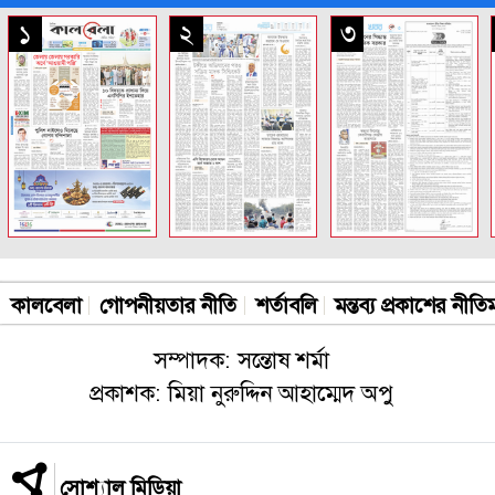
সকল পাতা
১
২
৩