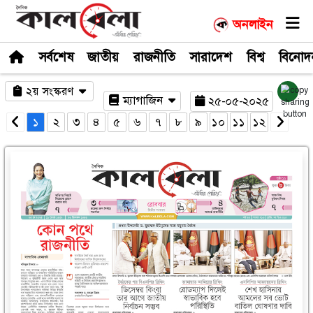
সর্বশেষ
জাতীয়
রাজনীতি
সারাদেশ
২য় সংস্করণ
ম্যাগাজিন
২৫-০
১
২
৩
৪
৫
৬
৭
৮
৯
১০