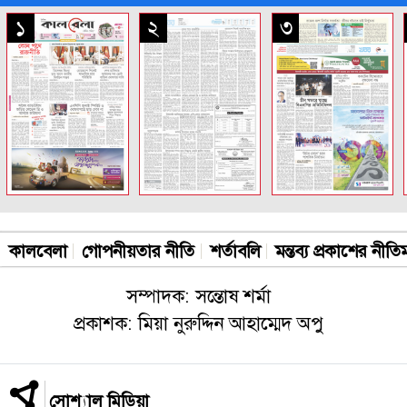
সকল পাতা
১
২
৩