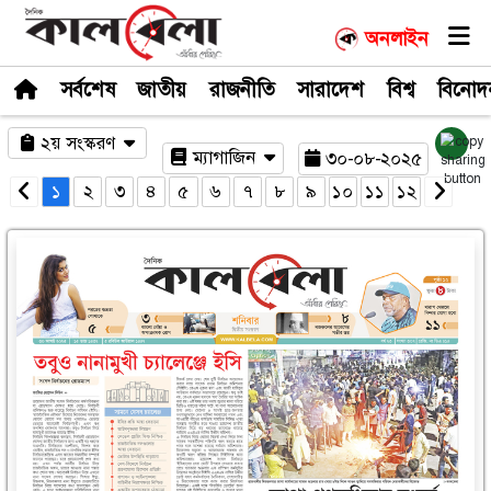
সর্বশেষ
জাতীয়
রাজনীতি
সারাদেশ
২য় সংস্করণ
ম্যাগাজিন
৩০-০
১
২
৩
৪
৫
৬
৭
৮
৯
১০