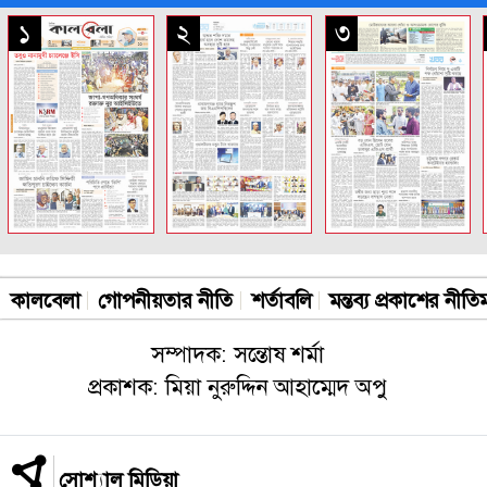
সকল পাতা
১
২
৩