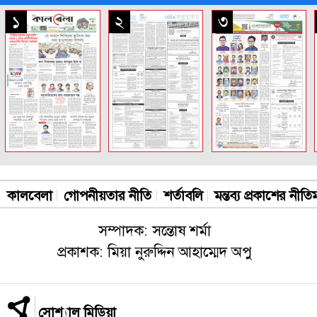
সকল পাতা
১
২
৩