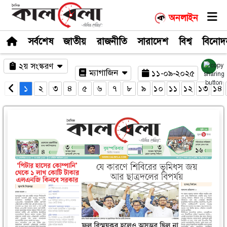
সর্বশেষ
জাতীয়
রাজনীতি
সারাদেশ
২য় সংস্করণ
ম্যাগাজিন
১১-০
১
২
৩
৪
৫
৬
৭
৮
৯
১০