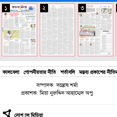
সকল পাতা
১
২
৩