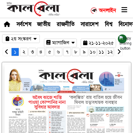
সর্বশেষ
জাতীয়
রাজনীতি
সারাদেশ
২য় সংস্করণ
ম্যাগাজিন
২১-১
১
২
৩
৪
৫
৬
৭
৮
৯
১০