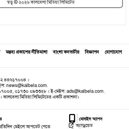
স্বত্ব © ২০২৬ কালবেলা মিডিয়া লিমিটেড
মন্তব্য প্রকাশের নীতিমালা
বাংলা কনভার্টার
বিজ্ঞাপন
যোগাযোগ
০২ ৪৪৬১৭০০৪ ।
েইল:
news@kalbela.com
.
৪৬১৭০০৫, ০১৭৩০ ০৯৩৩২৮ । ই-মেইল:
ads@kalbela.com
.
 কালবেলা মিডিয়া লিমিটেডের একটি প্রকাশনা।
র
মোবাইল অ্যাপস
অ্যান্ড্রয়েড
প্রতিদিন মেইলে আপডেট পেতে