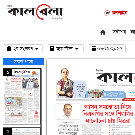
অনলাইন
সর্বশেষ
জ
০৬-১২-২০২৫
২য় সংস্করণ
ম্যাগাজিন
সকল পাতা
১
২