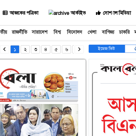
আজকের পত্রিকা
আর্কাইভ
সোশ্যাল মিডিয়া
াতীয়
রাজনীতি
সারাদেশ
বিশ্ব
বিনোদন
খেলা
বাণিজ্য
চাকরি
ইমেজ ভিউ
১
২
৩
৪
৫
৬
৭
৮
৯
১০
১১
১২