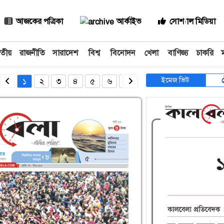
আজকের পত্রিকা
আর্কাইভ
সোশ্যাল মিডিয়া
াতীয়
রাজনীতি
সারাদেশ
বিশ্ব
বিনোদন
খেলা
বাণিজ্য
চাকরি
ইমেজ ভিউ
১
২
৩
৪
৫
৬
৭
৮
৯
১০
১১
১২