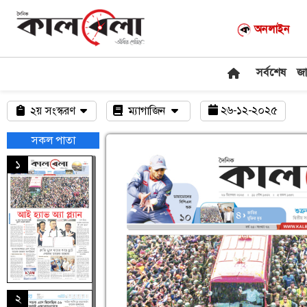
অনলাইন
সর্বশেষ
জ
২৬-১২-২০২৫
২য় সংস্করণ
ম্যাগাজিন
সকল পাতা
১
২