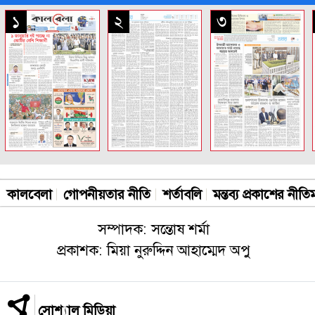
সকল পাতা
১
২
৩