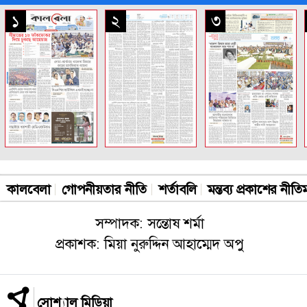
সকল পাতা
১
২
৩