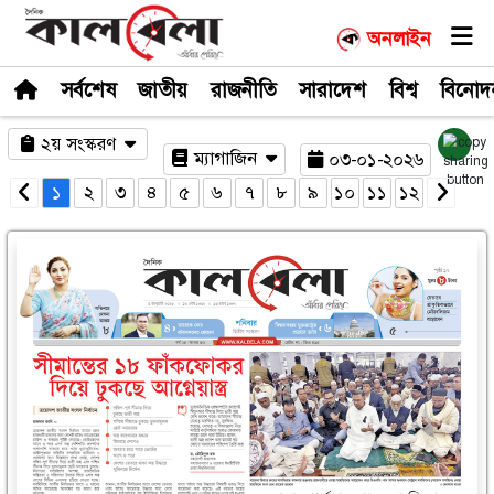
সর্বশেষ
জাতীয়
রাজনীতি
সারাদেশ
২য় সংস্করণ
ম্যাগাজিন
০৩-০
১
২
৩
৪
৫
৬
৭
৮
৯
১০