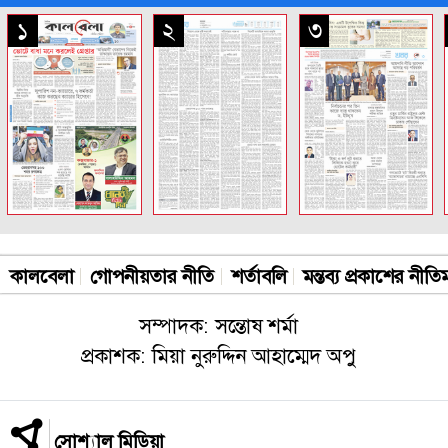
সকল পাতা
১
২
৩