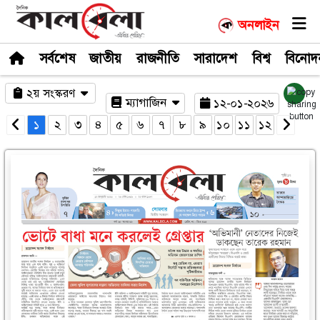
সর্বশেষ
জাতীয়
রাজনীতি
সারাদেশ
২য় সংস্করণ
ম্যাগাজিন
১২-০
১
২
৩
৪
৫
৬
৭
৮
৯
১০