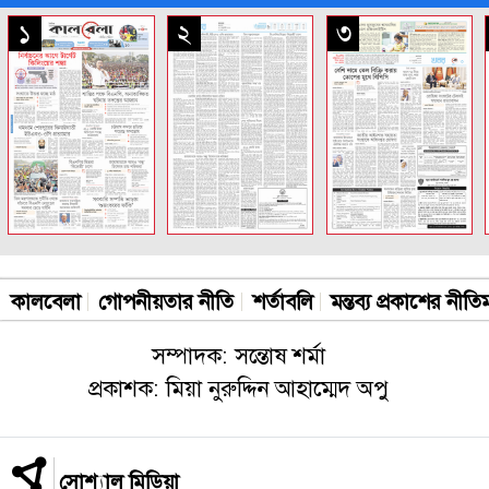
সকল পাতা
১
২
৩