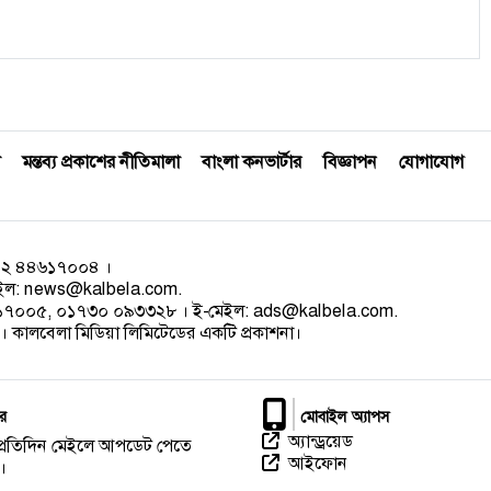
মন্তব্য প্রকাশের নীতিমালা
বাংলা কনভার্টার
বিজ্ঞাপন
যোগাযোগ
০২ ৪৪৬১৭০০৪ ।
েইল:
news@kalbela.com
.
৪৬১৭০০৫, ০১৭৩০ ০৯৩৩২৮ । ই-মেইল:
ads@kalbela.com
.
 কালবেলা মিডিয়া লিমিটেডের একটি প্রকাশনা।
র
মোবাইল অ্যাপস
অ্যান্ড্রয়েড
প্রতিদিন মেইলে আপডেট পেতে
আইফোন
।