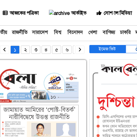
আজকের পত্রিকা
আর্কাইভ
সোশ্যাল মিডিয়া
াতীয়
রাজনীতি
সারাদেশ
বিশ্ব
বিনোদন
খেলা
বাণিজ্য
চাকরি
ইমেজ ভিউ
১
২
৩
৪
৫
৬
৭
৮
৯
১০
১১
১২