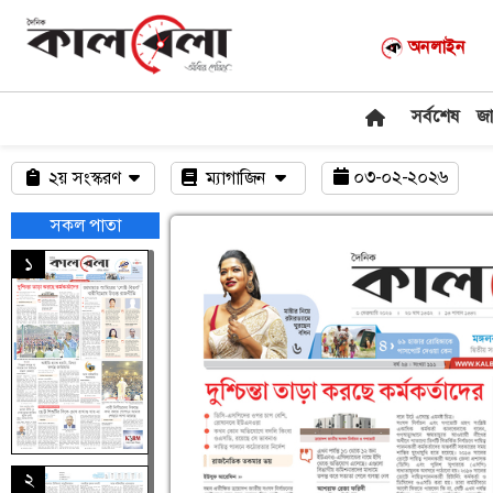
অনলাইন
সর্বশেষ
জ
০৩-০২-২০২৬
২য় সংস্করণ
ম্যাগাজিন
সকল পাতা
১
২