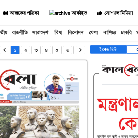
আজকের পত্রিকা
আর্কাইভ
সোশ্যাল মিডিয়া
াতীয়
রাজনীতি
সারাদেশ
বিশ্ব
বিনোদন
খেলা
বাণিজ্য
চাকরি
ইমেজ ভিউ
১
২
৩
৪
৫
৬
৭
৮
৯
১০
১১
১২