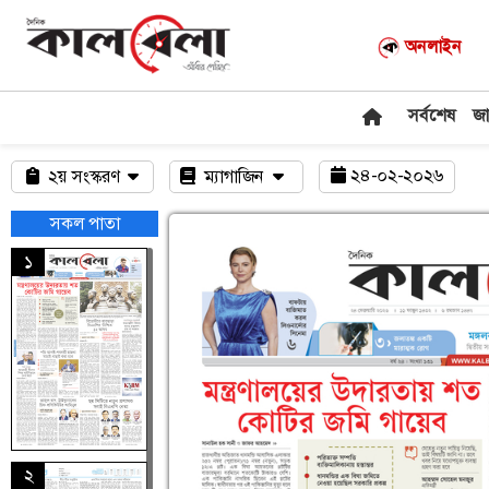
অনলাইন
সর্বশেষ
জ
২৪-০২-২০২৬
২য় সংস্করণ
ম্যাগাজিন
সকল পাতা
১
২