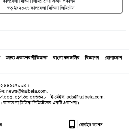
কালবেলা মিডিয়া লিমিটেডের একটি প্রকাশনা।
স্বত্ব © ২০২৬ কালবেলা মিডিয়া লিমিটেড
মন্তব্য প্রকাশের নীতিমালা
বাংলা কনভার্টার
বিজ্ঞাপন
যোগাযোগ
০২ ৪৪৬১৭০০৪ ।
েইল:
news@kalbela.com
.
৪৬১৭০০৫, ০১৭৩০ ০৯৩৩২৮ । ই-মেইল:
ads@kalbela.com
.
 কালবেলা মিডিয়া লিমিটেডের একটি প্রকাশনা।
র
মোবাইল অ্যাপস