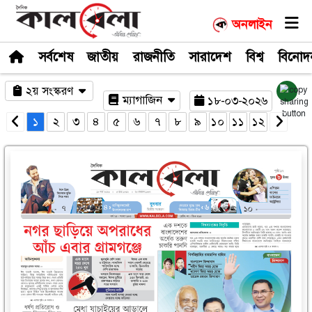
সর্বশেষ
জাতীয়
রাজনীতি
সারাদেশ
২য় সংস্করণ
ম্যাগাজিন
১৮-০
১
২
৩
৪
৫
৬
৭
৮
৯
১০