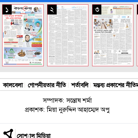
সকল পাতা
১
২
৩