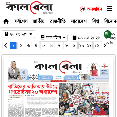
সর্বশেষ
জাতীয়
রাজনীতি
সারাদেশ
২য় সংস্করণ
ম্যাগাজিন
৩০-০
১
২
৩
৪
৫
৬
৭
৮
৯
১০