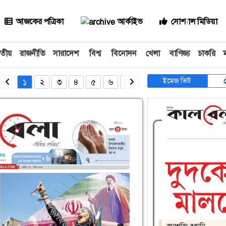
আজকের পত্রিকা
আর্কাইভ
সোশ্যাল মিডিয়া
াতীয়
রাজনীতি
সারাদেশ
বিশ্ব
বিনোদন
খেলা
বাণিজ্য
চাকরি
ইমেজ ভিউ
১
২
৩
৪
৫
৬
৭
৮
৯
১০
১১
১২