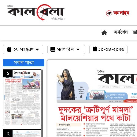
অনলাইন
সর্বশেষ
জ
১০-০৪-২০২৬
২য় সংস্করণ
ম্যাগাজিন
সকল পাতা
১
২