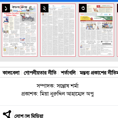
সকল পাতা
১
২
৩