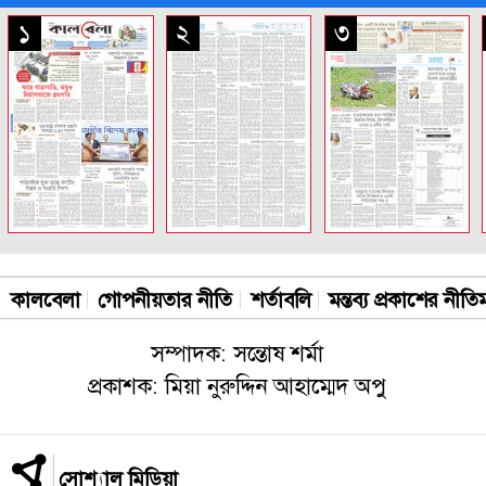
সকল পাতা
১
২
৩