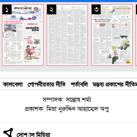
সকল পাতা
১
২
৩