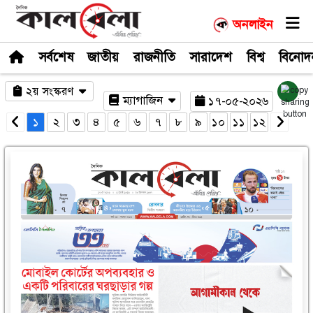
সর্বশেষ
জাতীয়
রাজনীতি
সারাদেশ
২য় সংস্করণ
ম্যাগাজিন
১৭-০
১
২
৩
৪
৫
৬
৭
৮
৯
১০