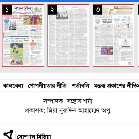
সকল পাতা
১
২
৩