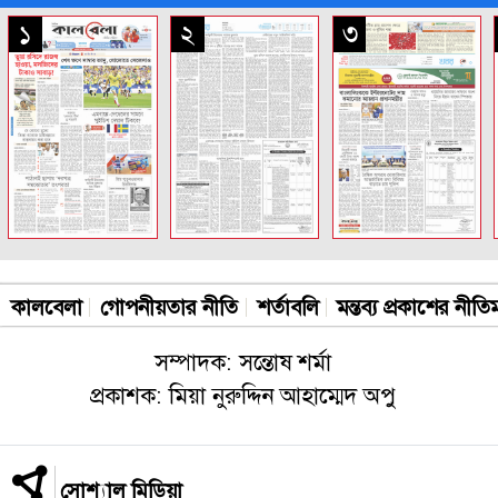
সকল পাতা
১
২
৩