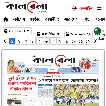
সর্বশেষ
জাতীয়
রাজনীতি
সারাদেশ
২য় সংস্করণ
ম্যাগাজিন
৩০-০
১
২
৩
৪
৫
৬
৭
৮
৯
১০