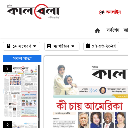
অনলাইন
সর্বশেষ
জ
০৭-০৬-২০২৩
১ম সংস্করণ
ম্যাগাজিন
সকল পাতা
১
২