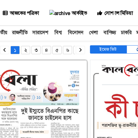
আজকের পত্রিকা
আর্কাইভ
সোশ্যাল মিডিয়া
াতীয়
রাজনীতি
সারাদেশ
বিশ্ব
বিনোদন
খেলা
বাণিজ্য
চাকরি
ইমেজ ভিউ
১
২
৩
৪
৫
৬
৭
৮
৯
১০
১১
১২