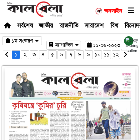
সর্বশেষ
জাতীয়
রাজনীতি
সারাদেশ
১ম সংস্করণ
ম্যাগাজিন
১১-০
১
২
৩
৪
৫
৬
৭
৮
৯
১০