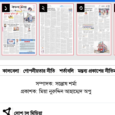
সকল পাতা
১
২
৩