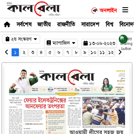
সর্বশেষ
জাতীয়
রাজনীতি
সারাদেশ
২য় সংস্করণ
ম্যাগাজিন
১৩-০
১
২
৩
৪
৫
৬
৭
৮
৯
১০