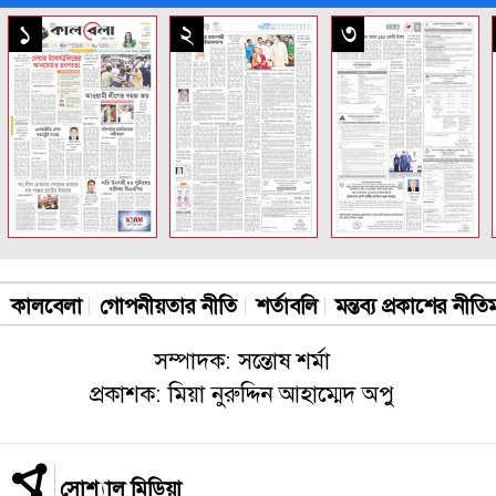
সকল পাতা
১
২
৩