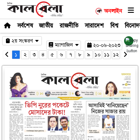
সর্বশেষ
জাতীয়
রাজনীতি
সারাদেশ
২য় সংস্করণ
ম্যাগাজিন
২০-০
১
২
৩
৪
৫
৬
৭
৮
৯
১০