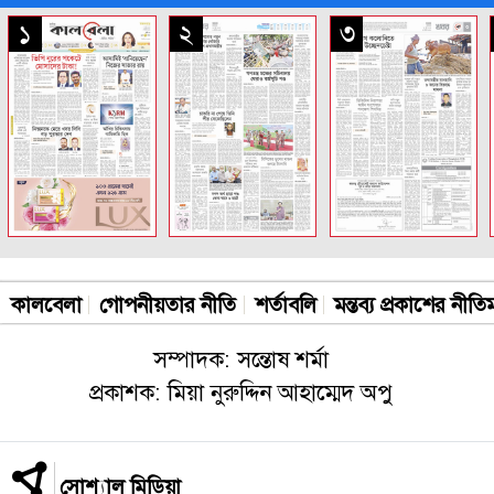
সকল পাতা
১
২
৩