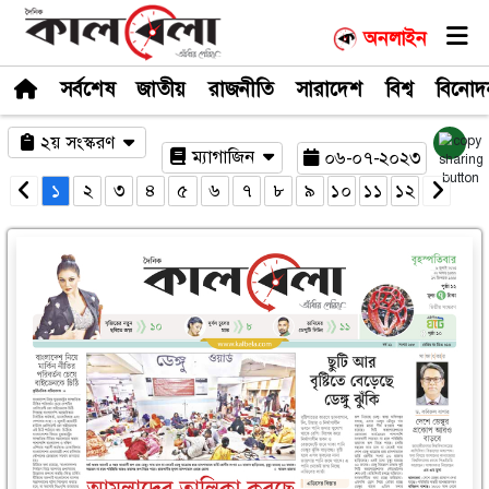
সর্বশেষ
জাতীয়
রাজনীতি
সারাদেশ
২য় সংস্করণ
ম্যাগাজিন
০৬-০
১
২
৩
৪
৫
৬
৭
৮
৯
১০