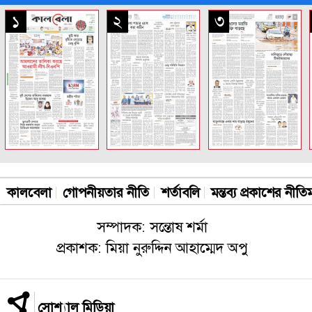
সকল পাতা
১
২
৩