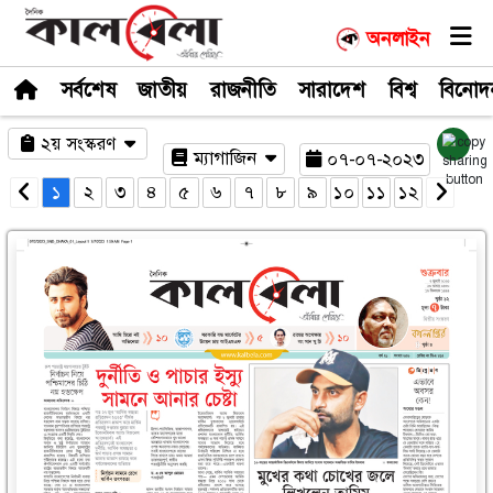
সর্বশেষ
জাতীয়
রাজনীতি
সারাদেশ
২য় সংস্করণ
ম্যাগাজিন
০৭-০
১
২
৩
৪
৫
৬
৭
৮
৯
১০