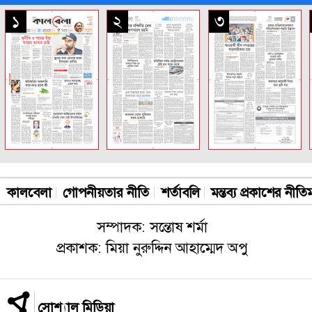
সকল পাতা
১
২
৩