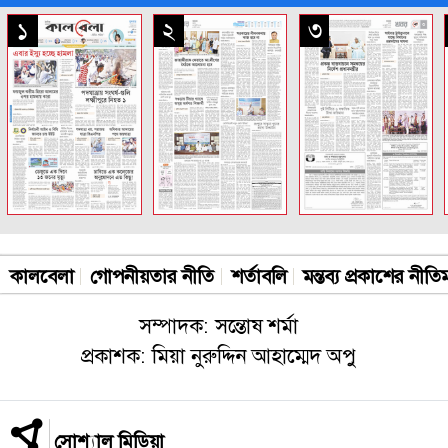
সকল পাতা
১
২
৩