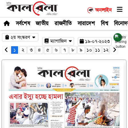
সর্বশেষ
জাতীয়
রাজনীতি
সারাদেশ
২য় সংস্করণ
ম্যাগাজিন
১৯-০
১
২
৩
৪
৫
৬
৭
৮
৯
১০